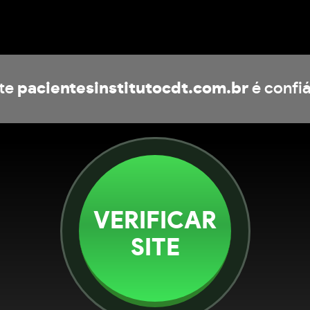
ite
pacientesinstitutocdt.com.br
é confiá
VERIFICAR
SITE