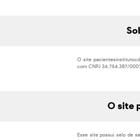
So
O site pacientesinstitut
com CNPJ 34.754.387/0001-9
O site 
Esse site possui selo de s