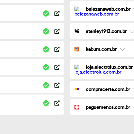
belezanaweb.com.br
stanley1913.com.br
kabum.com.br
loja.electrolux.com.br
compracerta.com.br
paguemenos.com.br