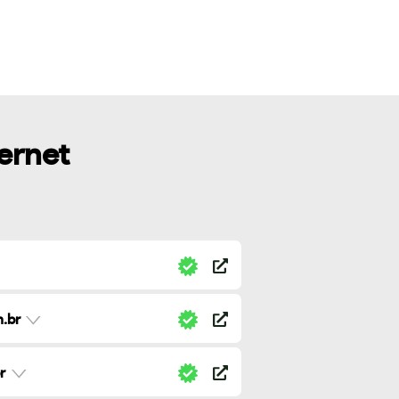
ternet
.br
r