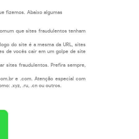
que fizemos. Abaixo algumas
comum que sites fraudulentos tenham
 logo do site é a mesma da URL, sites
es de vocês cair em um golpe de site
ar sites fraudulentos. Prefira sempre,
com.br e .com. Atenção especial com
: .xyz, .ru, .cn ou outros.