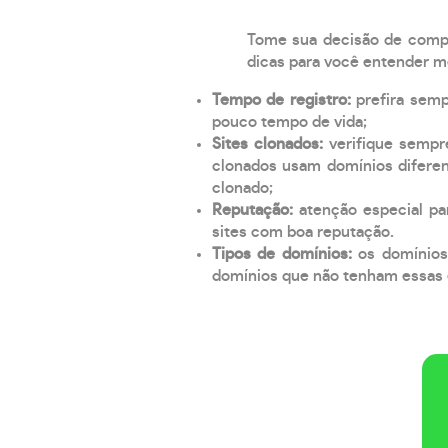
Tome sua decisão de compra
dicas para você entender m
Tempo de registro:
prefira sem
pouco tempo de vida;
Sites clonados:
verifique sempr
clonados usam domínios diferen
clonado;
Reputação:
atenção especial par
sites com boa reputação.
Tipos de domínios:
os domínios
domínios que não tenham essas e