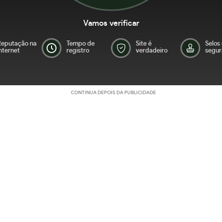
Vamos verificar
Reputação na
Tempo de
Site é
Selos
nternet
registro
verdadeiro
segur
CONTINUA DEPOIS DA PUBLICIDADE