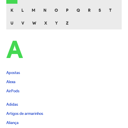
K
L
M
N
O
P
Q
R
S
T
U
V
W
X
Y
Z
A
Apostas
Alexa
AirPods
Adidas
Artigos de armarinhos
Aliança