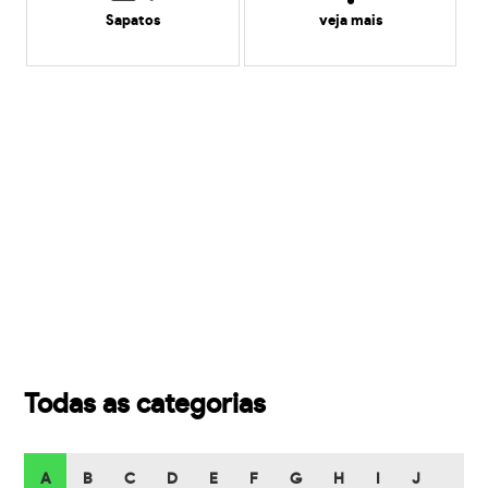
Sapatos
veja mais
Todas as categorias
A
B
C
D
E
F
G
H
I
J