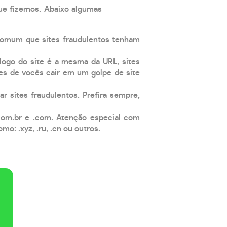
que fizemos. Abaixo algumas
comum que sites fraudulentos tenham
 logo do site é a mesma da URL, sites
es de vocês cair em um golpe de site
ar sites fraudulentos. Prefira sempre,
com.br e .com. Atenção especial com
: .xyz, .ru, .cn ou outros.