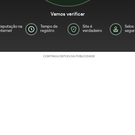
Vamos verificar
Reputação na
Tempo de
Site é
Selos
nternet
registro
verdadeiro
segur
CONTINUA DEPOIS DA PUBLICIDADE