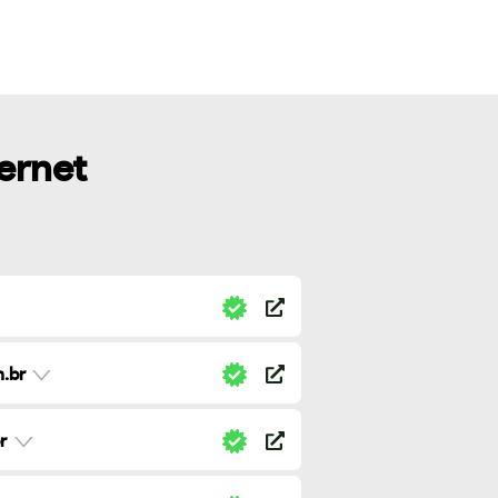
ternet
.br
r