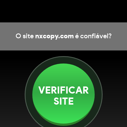
O site
nxcopy.com
é confiável?
VERIFICAR
SITE