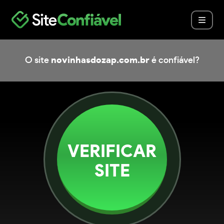
O site
novinhasdozap.com.br
é confiável?
VERIFICAR
SITE