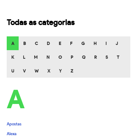
Todas as categorias
A
B
C
D
E
F
G
H
I
J
K
L
M
N
O
P
Q
R
S
T
U
V
W
X
Y
Z
A
Apostas
Alexa