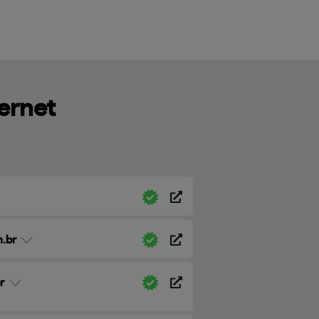
ternet
.br
r