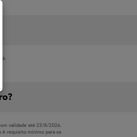
26.
ro?
 com validade até 23/8/2026.
 é requisito mínimo para os