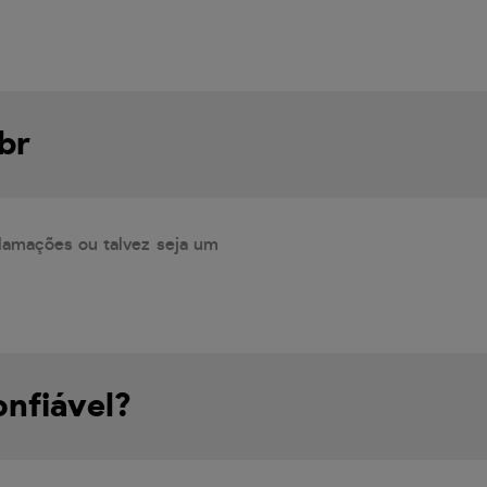
br
lamações ou talvez seja um
onfiável?