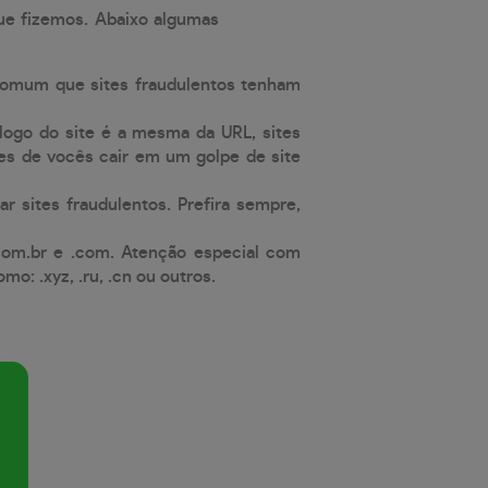
que fizemos. Abaixo algumas
comum que sites fraudulentos tenham
 logo do site é a mesma da URL, sites
es de vocês cair em um golpe de site
ar sites fraudulentos. Prefira sempre,
com.br e .com. Atenção especial com
: .xyz, .ru, .cn ou outros.