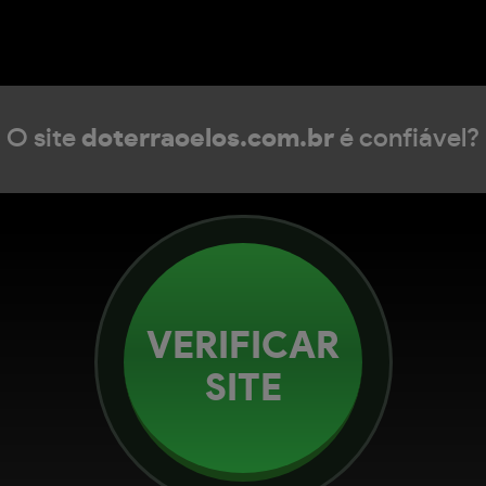
O site
doterraoelos.com.br
é confiável?
VERIFICAR
SITE