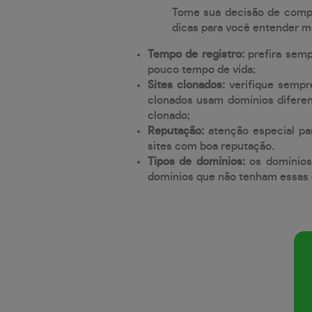
Tome sua decisão de compra
dicas para você entender m
Tempo de registro:
prefira sem
pouco tempo de vida;
Sites clonados:
verifique sempr
clonados usam domínios diferen
clonado;
Reputação:
atenção especial par
sites com boa reputação.
Tipos de domínios:
os domínios
domínios que não tenham essas e