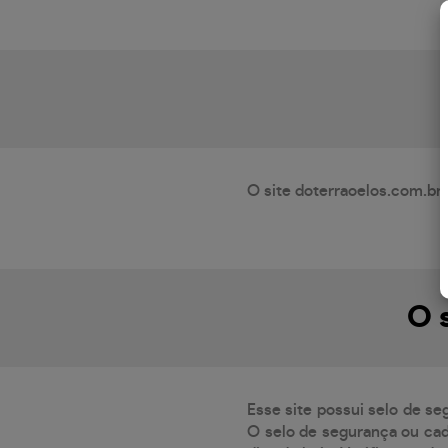
O site doterraoelos.com.br 
O 
Esse site possui selo de se
O selo de segurança ou cad