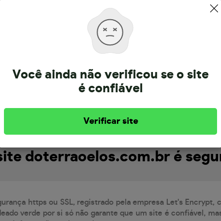
Sobre a doterraoelos.com.br
Você ainda não verificou se o site
é confiável
está registrado há 9 meses. Informação atualizada em 10/7/20
Verificar site
site doterraoelos.com.br é segu
gurança https ou SSL, registrado pela empresa Let's Encrypt,
eado verde por si só não garante que um site é confiável, mas