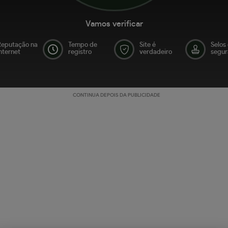
Vamos verificar
Reputação na
Tempo de
Site é
Selos
nternet
registro
verdadeiro
segur
CONTINUA DEPOIS DA PUBLICIDADE