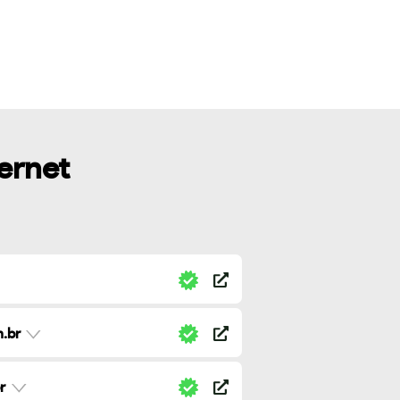
ternet
.br
r