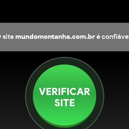
 site
mundomontanha.com.br
é confiáve
VERIFICAR
SITE