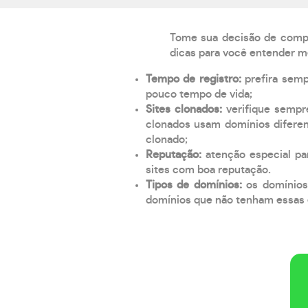
Tome sua decisão de compra
dicas para você entender m
Tempo de registro:
prefira sem
pouco tempo de vida;
Sites clonados:
verifique sempr
clonados usam domínios diferen
clonado;
Reputação:
atenção especial par
sites com boa reputação.
Tipos de domínios:
os domínios
domínios que não tenham essas e