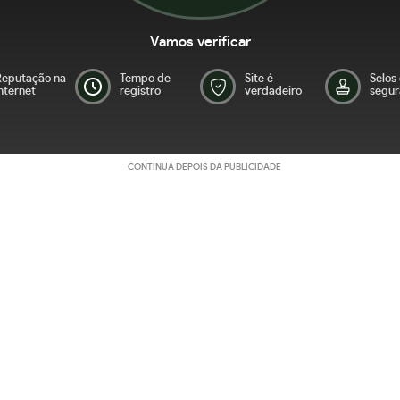
Vamos verificar
Reputação na
Tempo de
Site é
Selos
nternet
registro
verdadeiro
segur
CONTINUA DEPOIS DA PUBLICIDADE