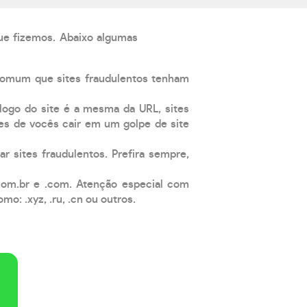
que fizemos. Abaixo algumas
comum que sites fraudulentos tenham
 logo do site é a mesma da URL, sites
es de vocês cair em um golpe de site
ar sites fraudulentos. Prefira sempre,
com.br e .com. Atenção especial com
: .xyz, .ru, .cn ou outros.