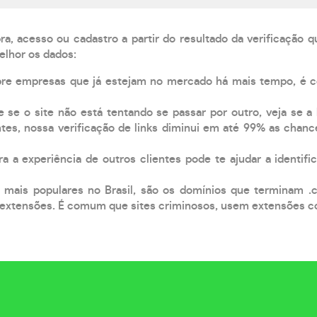
, acesso ou cadastro a partir do resultado da verificação 
elhor os dados:
pre empresas que já estejam no mercado há mais tempo, é 
e se o site não está tentando se passar por outro, veja se a
tes, nossa verificação de links diminui em até 99% as chanc
a a experiência de outros clientes pode te ajudar a identific
 mais populares no Brasil, são os domínios que terminam .
xtensões. É comum que sites criminosos, usem extensões como