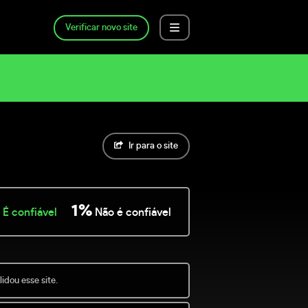
Verificar novo site
Ir para o site
1%
É confiável
Não é confiável
idou esse site.