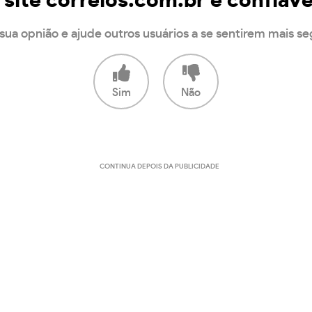
 site correios.com.br é confiáve
sua opnião e ajude outros usuários a se sentirem mais s
Sim
Não
CONTINUA DEPOIS DA PUBLICIDADE