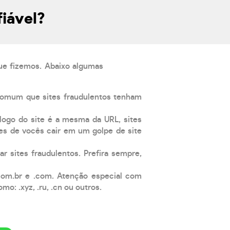
iável?
que fizemos. Abaixo algumas
comum que sites fraudulentos tenham
 logo do site é a mesma da URL, sites
es de vocês cair em um golpe de site
ar sites fraudulentos. Prefira sempre,
com.br e .com. Atenção especial com
: .xyz, .ru, .cn ou outros.