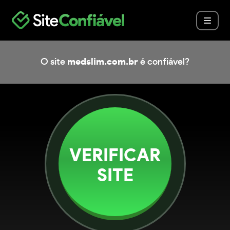
O site
medslim.com.br
é confiável?
VERIFICAR
SITE