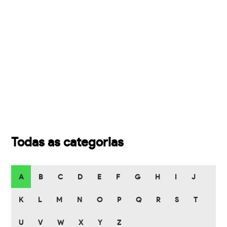
Todas as categorias
A
B
C
D
E
F
G
H
I
J
K
L
M
N
O
P
Q
R
S
T
U
V
W
X
Y
Z