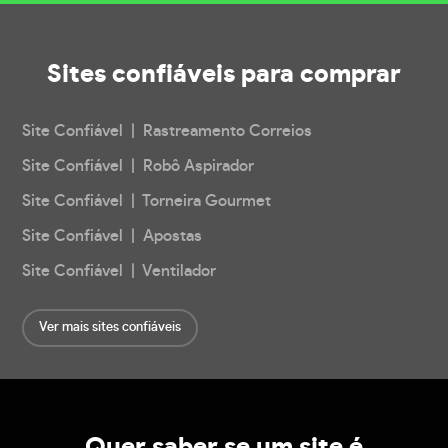
Sites confiáveis
para comprar
Site Confiável | Rastreamento Correios
Site Confiável | Robô Aspirador
Site Confiável | Torneira Gourmet
Site Confiável | Apostas
Site Confiável | Ventilador
Ver mais sites confiáveis
Quer saber se um site é