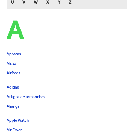
U
V
W
X
Y
Z
A
Apostas
Alexa
AirPods
Adidas
Artigos de armarinhos
Aliança
Apple Watch
Air Fryer