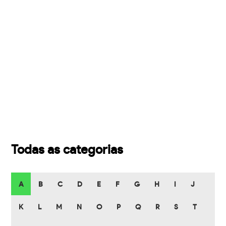
Todas as categorias
A
B
C
D
E
F
G
H
I
J
K
L
M
N
O
P
Q
R
S
T