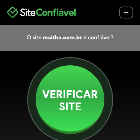
O site
maitha.com.br
é confiável?
VERIFICAR
SITE