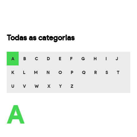
Todas as categorias
A
B
C
D
E
F
G
H
I
J
K
L
M
N
O
P
Q
R
S
T
U
V
W
X
Y
Z
A