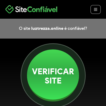
O site
luztrezza.online
é confiável?
VERIFICAR
SITE