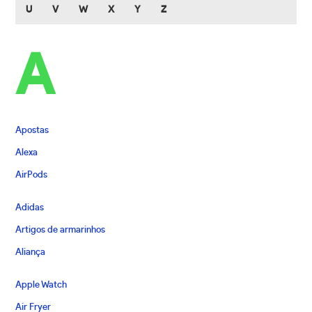
U
V
W
X
Y
Z
A
Apostas
Alexa
AirPods
Adidas
Artigos de armarinhos
Aliança
Apple Watch
Air Fryer