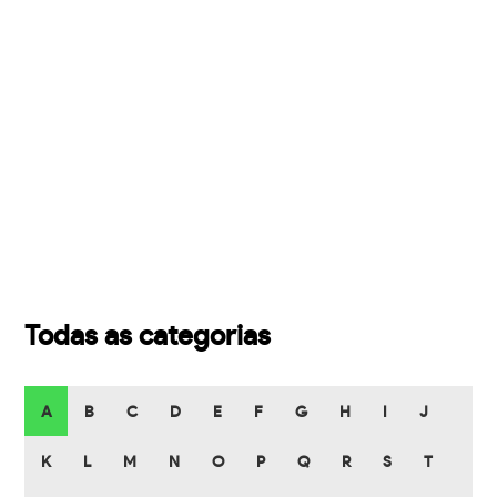
Todas as categorias
A
B
C
D
E
F
G
H
I
J
K
L
M
N
O
P
Q
R
S
T