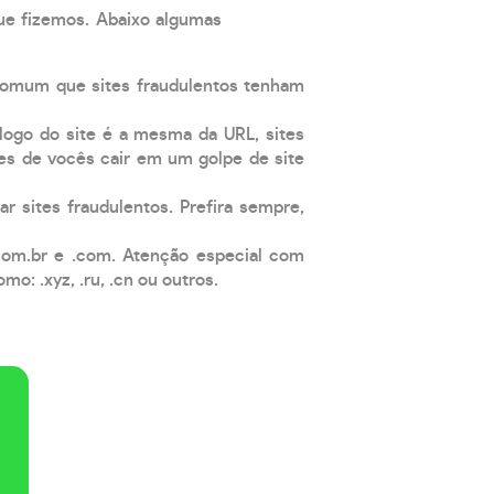
que fizemos. Abaixo algumas
comum que sites fraudulentos tenham
 logo do site é a mesma da URL, sites
es de vocês cair em um golpe de site
ar sites fraudulentos. Prefira sempre,
com.br e .com. Atenção especial com
: .xyz, .ru, .cn ou outros.