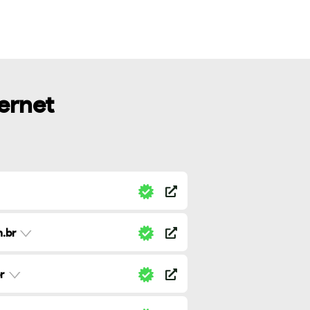
ternet
.br
r