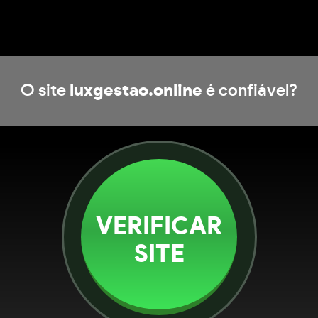
O site
luxgestao.online
é confiável?
VERIFICAR
SITE