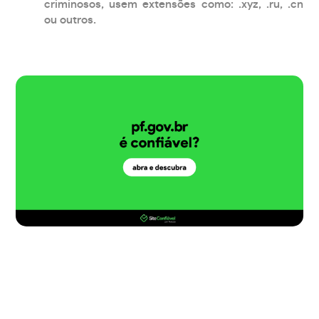
criminosos, usem extensões como: .xyz, .ru, .cn
ou outros.