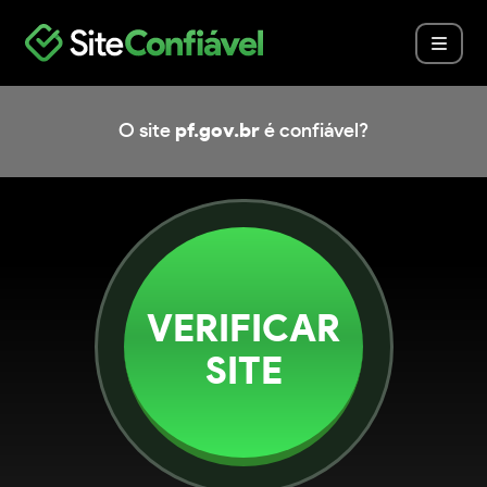
O site
pf.gov.br
é confiável?
VERIFICAR
SITE