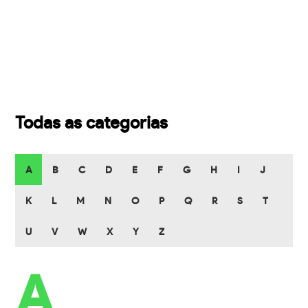
Todas as categorias
A
B
C
D
E
F
G
H
I
J
K
L
M
N
O
P
Q
R
S
T
U
V
W
X
Y
Z
A