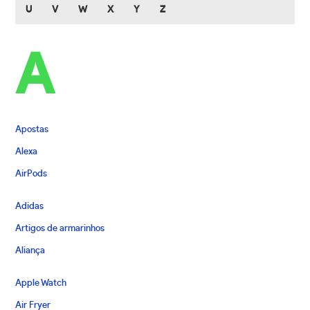
U
V
W
X
Y
Z
A
Apostas
Alexa
AirPods
Adidas
Artigos de armarinhos
Aliança
Apple Watch
Air Fryer