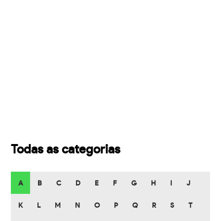
Todas as categorias
A
B
C
D
E
F
G
H
I
J
K
L
M
N
O
P
Q
R
S
T