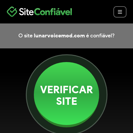
O site
lunarvoicemod.com
é confiável?
VERIFICAR
SITE