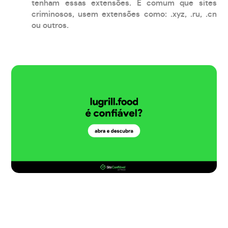
tenham essas extensões. É comum que sites
criminosos, usem extensões como: .xyz, .ru, .cn
ou outros.