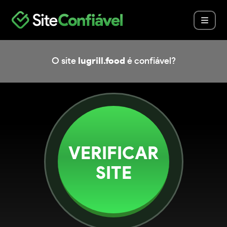
O site
lugrill.food
é confiável?
VERIFICAR
SITE