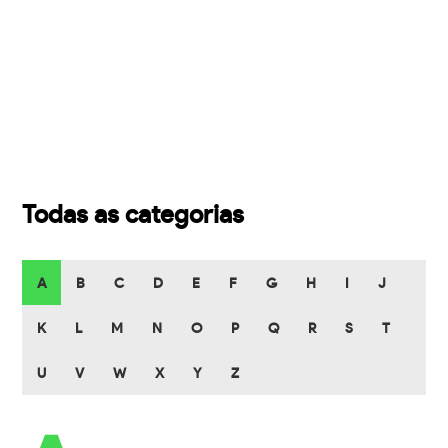
Todas as categorias
A
B
C
D
E
F
G
H
I
J
K
L
M
N
O
P
Q
R
S
T
U
V
W
X
Y
Z