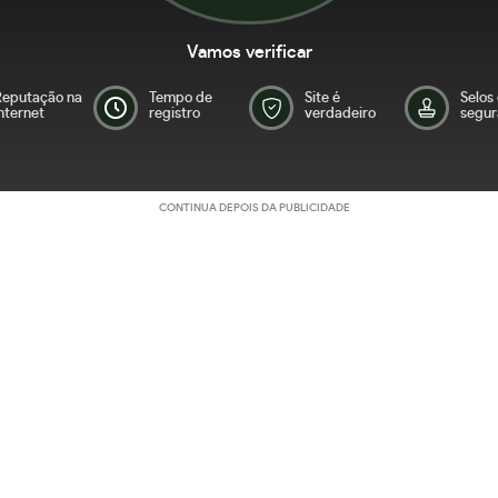
Vamos verificar
Reputação na
Tempo de
Site é
Selos
nternet
registro
verdadeiro
segur
CONTINUA DEPOIS DA PUBLICIDADE