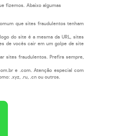
que fizemos. Abaixo algumas
comum que sites fraudulentos tenham
 logo do site é a mesma da URL, sites
es de vocês cair em um golpe de site
ar sites fraudulentos. Prefira sempre,
com.br e .com. Atenção especial com
: .xyz, .ru, .cn ou outros.