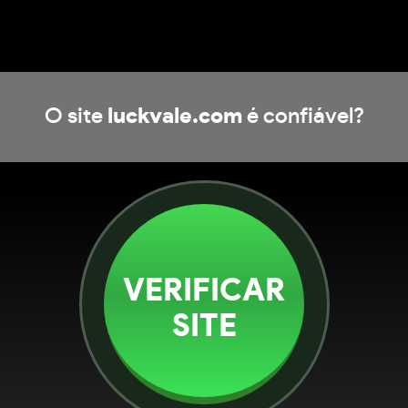
O site
luckvale.com
é confiável?
VERIFICAR
SITE