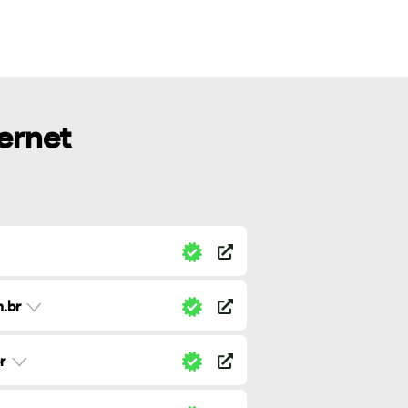
ternet
.br
r