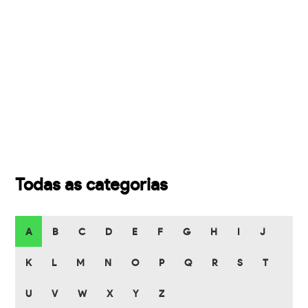
Todas as categorias
A
B
C
D
E
F
G
H
I
J
K
L
M
N
O
P
Q
R
S
T
U
V
W
X
Y
Z