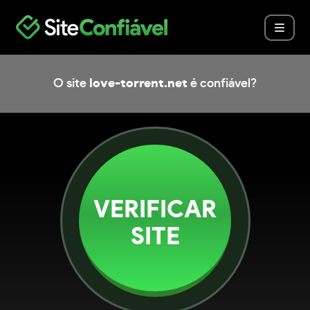
O site
love-torrent.net
é confiável?
VERIFICAR
SITE