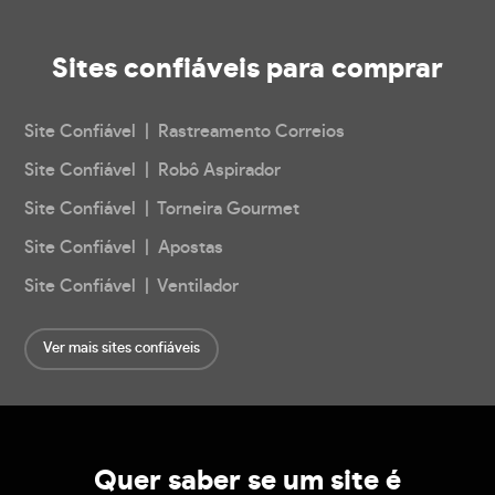
Sites confiáveis
para comprar
Site Confiável | Rastreamento Correios
Site Confiável | Robô Aspirador
Site Confiável | Torneira Gourmet
Site Confiável | Apostas
Site Confiável | Ventilador
Ver mais sites confiáveis
Quer saber se um site é