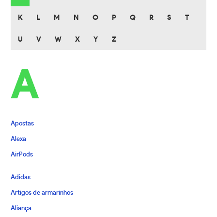
K
L
M
N
O
P
Q
R
S
T
U
V
W
X
Y
Z
A
Apostas
Alexa
AirPods
Adidas
Artigos de armarinhos
Aliança