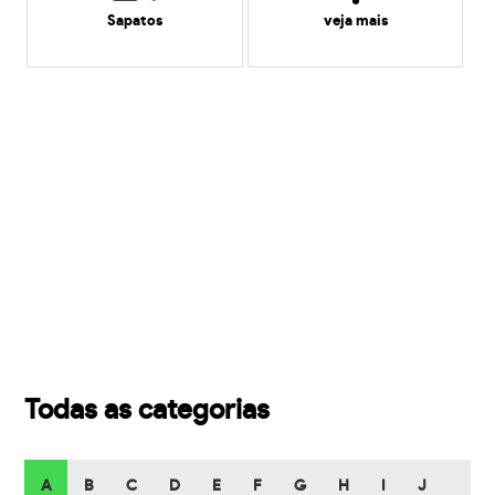
Sapatos
veja mais
Todas as categorias
A
B
C
D
E
F
G
H
I
J