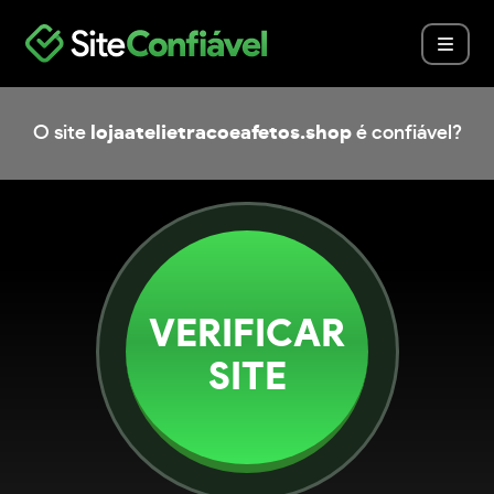
O site
lojaatelietracoeafetos.shop
é confiável?
VERIFICAR
SITE