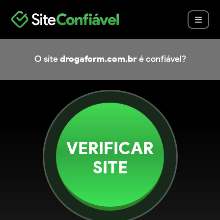
O site
drogaform.com.br
é confiável?
VERIFICAR
SITE