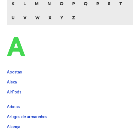
K
L
M
N
O
P
Q
R
S
T
U
V
W
X
Y
Z
A
Apostas
Alexa
AirPods
Adidas
Artigos de armarinhos
Aliança