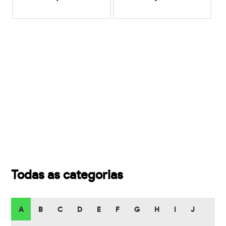
Todas as categorias
A
B
C
D
E
F
G
H
I
J