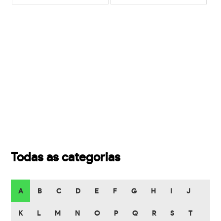
Todas as categorias
A
B
C
D
E
F
G
H
I
J
K
L
M
N
O
P
Q
R
S
T