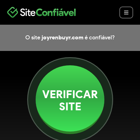
O site
joyrenbuyr.com
é confiável?
VERIFICAR
SITE