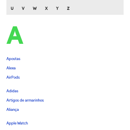
U
V
W
X
Y
Z
A
Apostas
Alexa
AirPods
Adidas
Artigos de armarinhos
Aliança
Apple Watch