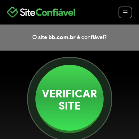
O site
bb.com.br
é confiável?
VERIFICAR
SITE