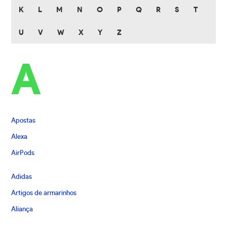
K
L
M
N
O
P
Q
R
S
T
U
V
W
X
Y
Z
A
Apostas
Alexa
AirPods
Adidas
Artigos de armarinhos
Aliança