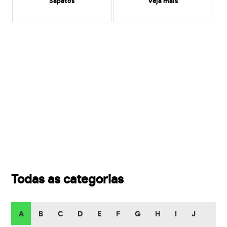
Sapatos
veja mais
Todas as categorias
A
B
C
D
E
F
G
H
I
J