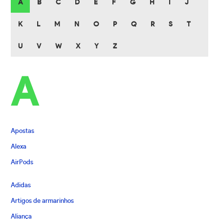
A
B
C
D
E
F
G
H
I
J
K
L
M
N
O
P
Q
R
S
T
U
V
W
X
Y
Z
A
Apostas
Alexa
AirPods
Adidas
Artigos de armarinhos
Aliança