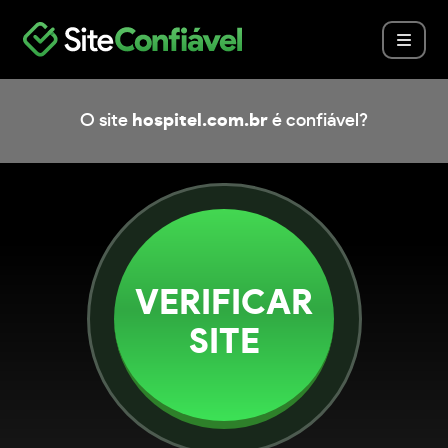
O site
hospitel.com.br
é confiável?
VERIFICAR
SITE