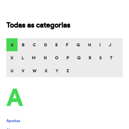
Todas as categorias
A
B
C
D
E
F
G
H
I
J
K
L
M
N
O
P
Q
R
S
T
U
V
W
X
Y
Z
A
Apostas