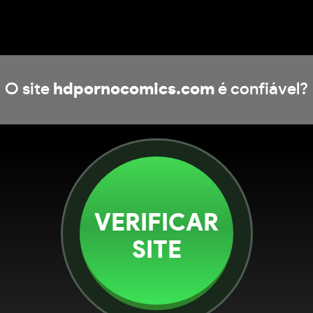
O site
hdpornocomics.com
é confiável?
VERIFICAR
SITE