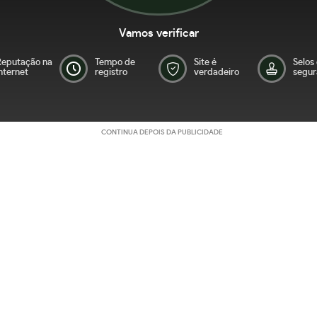
Vamos verificar
Reputação na
Tempo de
Site é
Selos
nternet
registro
verdadeiro
segur
CONTINUA DEPOIS DA PUBLICIDADE