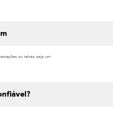
om
lamações ou talvez seja um
nfiável?