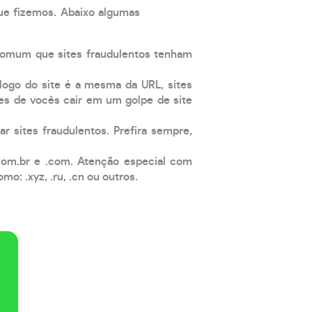
que fizemos. Abaixo algumas
comum que sites fraudulentos tenham
 logo do site é a mesma da URL, sites
es de vocês cair em um golpe de site
ar sites fraudulentos. Prefira sempre,
com.br e .com. Atenção especial com
: .xyz, .ru, .cn ou outros.