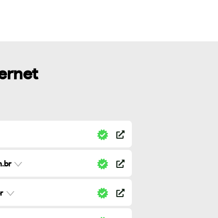
ternet
.br
r