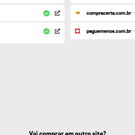
compracerta.com.br
paguemenos.com.br
Vai comprar em outro site?