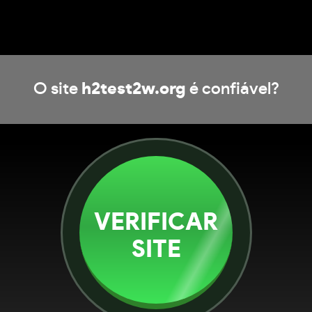
O site
h2test2w.org
é confiável?
VERIFICAR
SITE