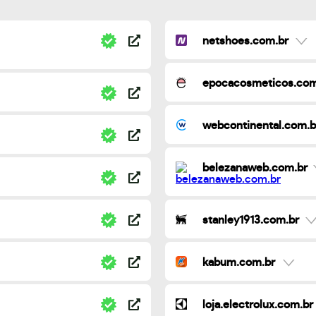
netshoes.com.br
epocacosmeticos.com
webcontinental.com.b
belezanaweb.com.br
stanley1913.com.br
kabum.com.br
loja.electrolux.com.br