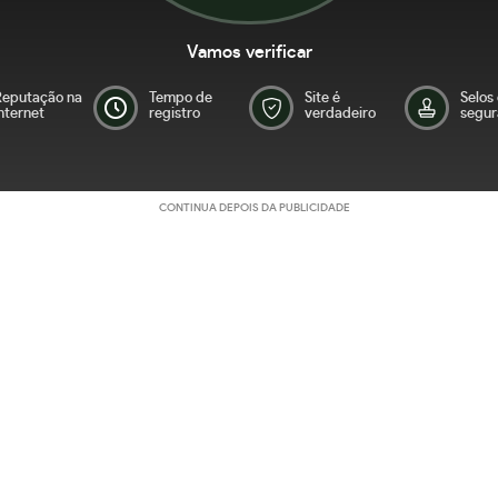
Vamos verificar
Reputação na
Tempo de
Site é
Selos
nternet
registro
verdadeiro
segur
CONTINUA DEPOIS DA PUBLICIDADE