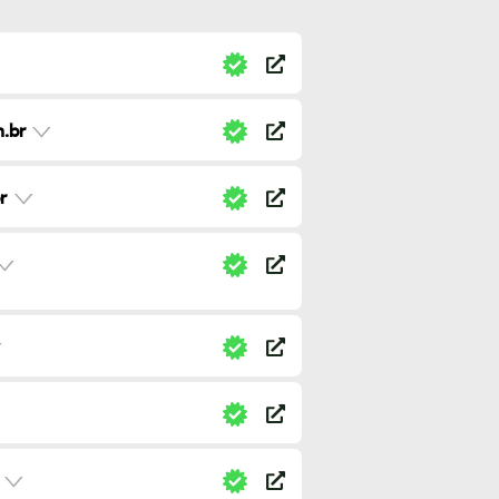
.br
r