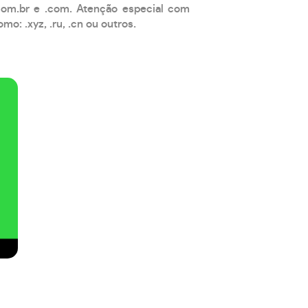
com.br e .com. Atenção especial com
: .xyz, .ru, .cn ou outros.