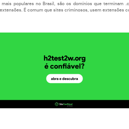
 mais populares no Brasil, são os domínios que terminam .
xtensões. É comum que sites criminosos, usem extensões como