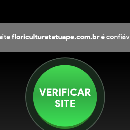
site
floriculturatatuape.com.br
é confiáv
VERIFICAR
SITE