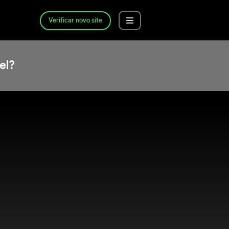
Verificar novo site
el?