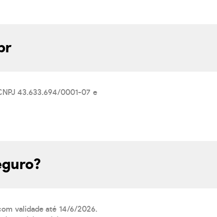
br
m CNPJ 43.633.694/0001-07 e
eguro?
 com validade até 14/6/2026.