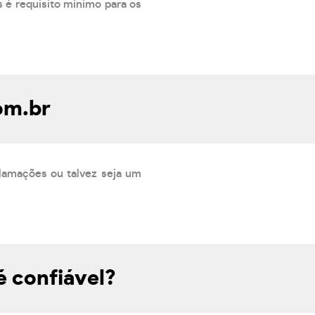
 é requisito mínimo para os
om.br
lamações ou talvez seja um
é confiável?