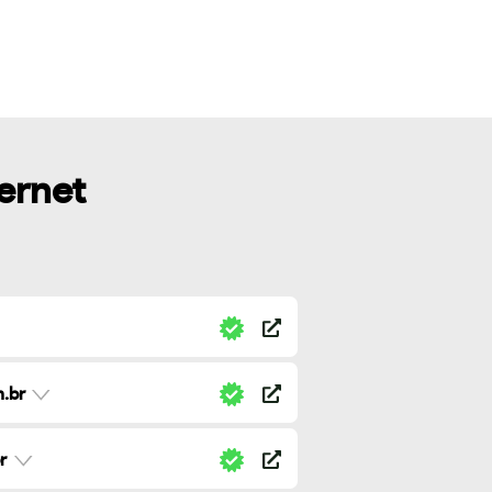
ternet
.br
r