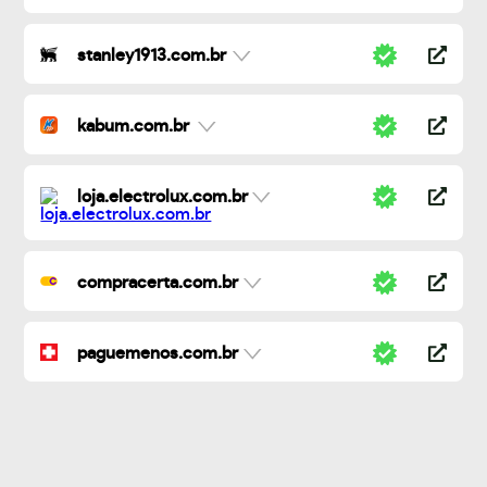
stanley1913.com.br
kabum.com.br
loja.electrolux.com.br
compracerta.com.br
paguemenos.com.br