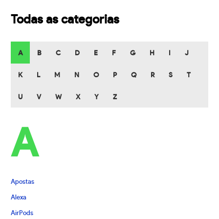
Todas as categorias
A
B
C
D
E
F
G
H
I
J
K
L
M
N
O
P
Q
R
S
T
U
V
W
X
Y
Z
A
Apostas
Alexa
AirPods