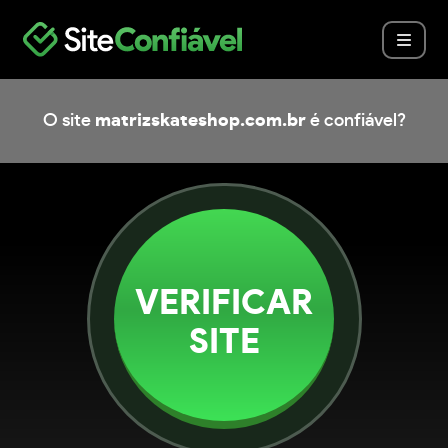
O site
matrizskateshop.com.br
é confiável?
VERIFICAR
SITE