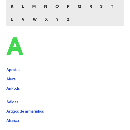
K
L
M
N
O
P
Q
R
S
T
U
V
W
X
Y
Z
A
Apostas
Alexa
AirPods
Adidas
Artigos de armarinhos
Aliança