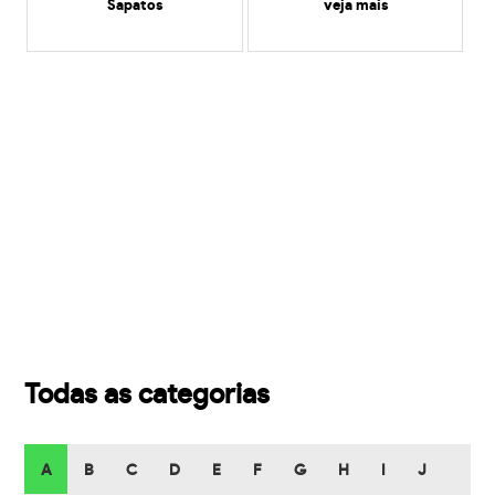
Sapatos
veja mais
Todas as categorias
A
B
C
D
E
F
G
H
I
J