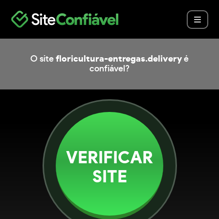
O site
floricultura-entregas.delivery
é
confiável?
VERIFICAR
SITE