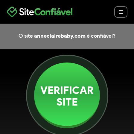
O site
anneclairebaby.com
é confiável?
VERIFICAR
SITE