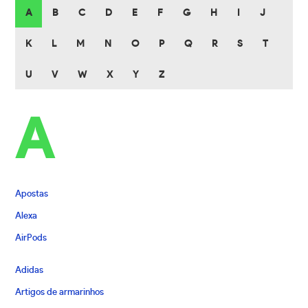
A
B
C
D
E
F
G
H
I
J
K
L
M
N
O
P
Q
R
S
T
U
V
W
X
Y
Z
A
Apostas
Alexa
AirPods
Adidas
Artigos de armarinhos