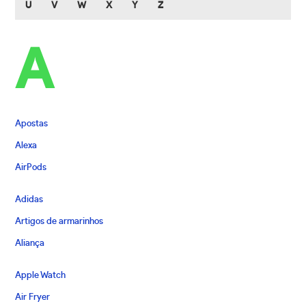
U
V
W
X
Y
Z
A
Apostas
Alexa
AirPods
Adidas
Artigos de armarinhos
Aliança
Apple Watch
Air Fryer