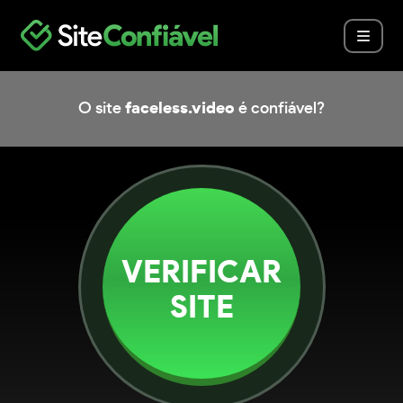
O site
faceless.video
é confiável?
VERIFICAR
SITE