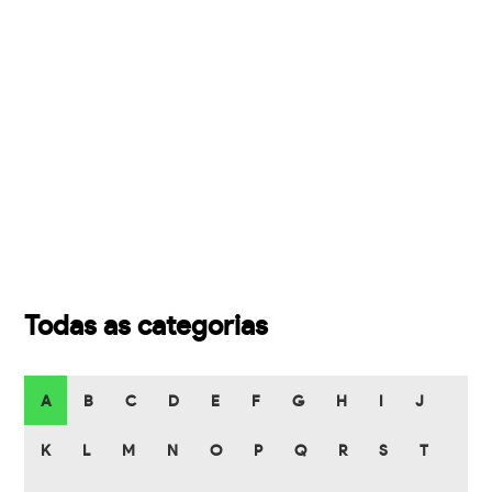
Todas as categorias
A
B
C
D
E
F
G
H
I
J
K
L
M
N
O
P
Q
R
S
T