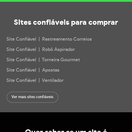
Sites confiáveis
para comprar
Site Confiável | Rastreamento Correios
Site Confiável | Robô Aspirador
Site Confiável | Torneira Gourmet
Site Confiável | Apostas
Site Confiável | Ventilador
Ver mais sites confiáveis