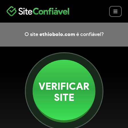
O site
ethiobolo.com
é confiável?
VERIFICAR
SITE