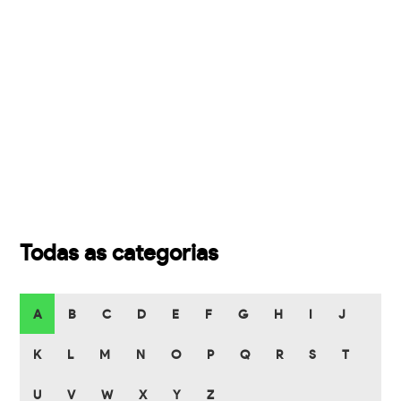
Todas as categorias
A
B
C
D
E
F
G
H
I
J
K
L
M
N
O
P
Q
R
S
T
U
V
W
X
Y
Z