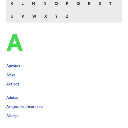
K
L
M
N
O
P
Q
R
S
T
U
V
W
X
Y
Z
A
Apostas
Alexa
AirPods
Adidas
Artigos de armarinhos
Aliança