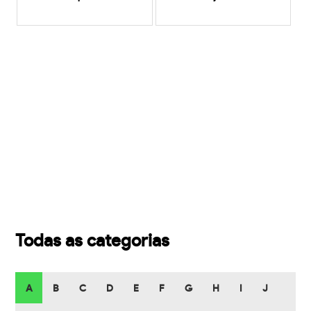
Todas as categorias
A
B
C
D
E
F
G
H
I
J