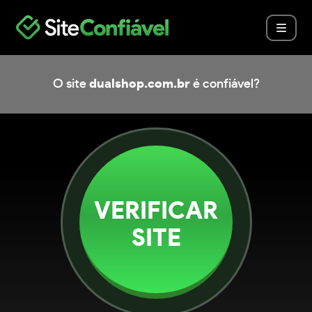
O site
dualshop.com.br
é confiável?
VERIFICAR
SITE