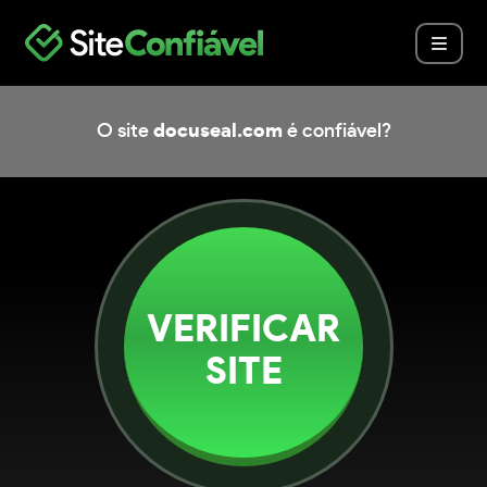
O site
docuseal.com
é confiável?
VERIFICAR
SITE