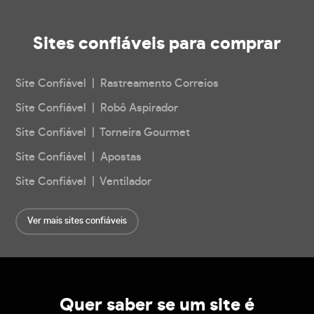
Sites confiáveis
para comprar
Site Confiável | Rastreamento Correios
Site Confiável | Robô Aspirador
Site Confiável | Torneira Gourmet
Site Confiável | Apostas
Site Confiável | Ventilador
Ver mais sites confiáveis
Quer saber se um site é