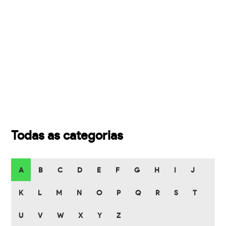
Todas as categorias
A
B
C
D
E
F
G
H
I
J
K
L
M
N
O
P
Q
R
S
T
U
V
W
X
Y
Z