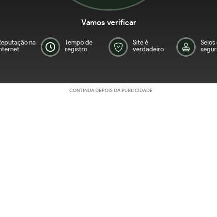
Vamos verificar
Reputação na
Tempo de
Site é
Selos
nternet
registro
verdadeiro
segur
CONTINUA DEPOIS DA PUBLICIDADE