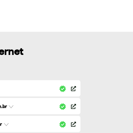
ternet
.br
r