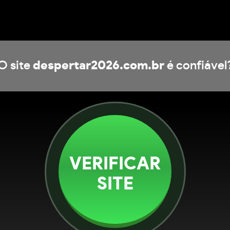
O site
despertar2026.com.br
é confiável
VERIFICAR
SITE