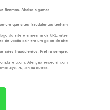
que fizemos. Abaixo algumas
comum que sites fraudulentos tenham
 logo do site é a mesma da URL, sites
es de vocês cair em um golpe de site
ar sites fraudulentos. Prefira sempre,
com.br e .com. Atenção especial com
: .xyz, .ru, .cn ou outros.