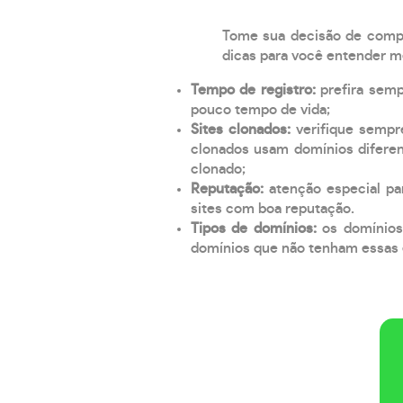
Tome sua decisão de compra
dicas para você entender m
Tempo de registro:
prefira sem
pouco tempo de vida;
Sites clonados:
verifique sempr
clonados usam domínios diferen
clonado;
Reputação:
atenção especial par
sites com boa reputação.
Tipos de domínios:
os domínios
domínios que não tenham essas e