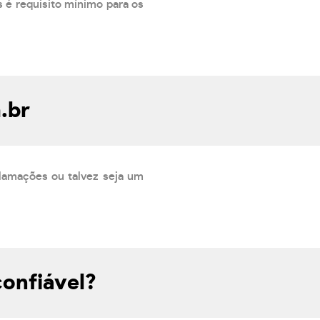
 é requisito mínimo para os
.br
lamações ou talvez seja um
onfiável?