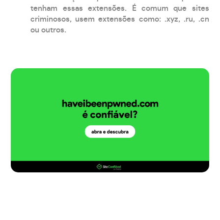
tenham essas extensões. É comum que sites
criminosos, usem extensões como: .xyz, .ru, .cn
ou outros.