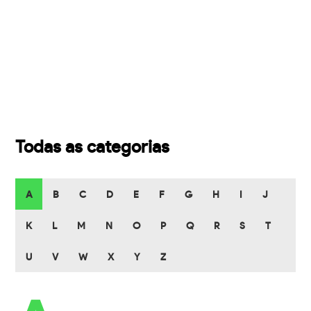
Todas as categorias
A
B
C
D
E
F
G
H
I
J
K
L
M
N
O
P
Q
R
S
T
U
V
W
X
Y
Z