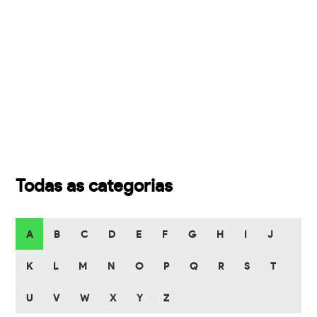
Todas as categorias
A
B
C
D
E
F
G
H
I
J
K
L
M
N
O
P
Q
R
S
T
U
V
W
X
Y
Z