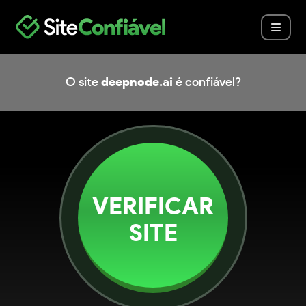
O site
deepnode.ai
é confiável?
VERIFICAR
SITE