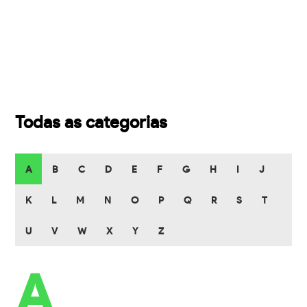
Todas as categorias
A
B
C
D
E
F
G
H
I
J
K
L
M
N
O
P
Q
R
S
T
U
V
W
X
Y
Z
A