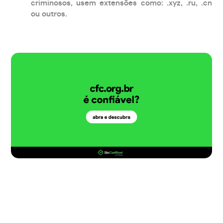
criminosos, usem extensões como: .xyz, .ru, .cn
ou outros.