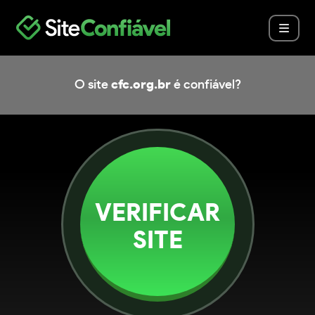
O site
cfc.org.br
é confiável?
VERIFICAR
SITE