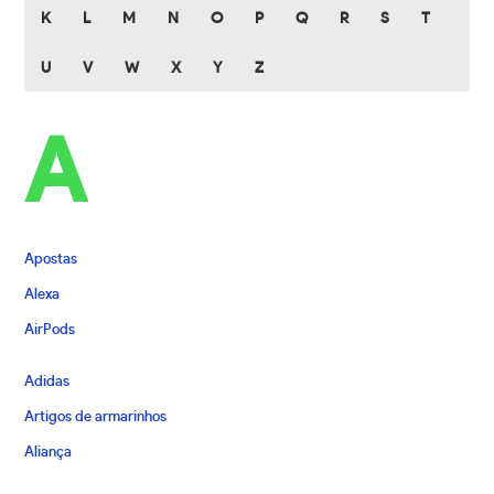
K
L
M
N
O
P
Q
R
S
T
U
V
W
X
Y
Z
A
Apostas
Alexa
AirPods
Adidas
Artigos de armarinhos
Aliança