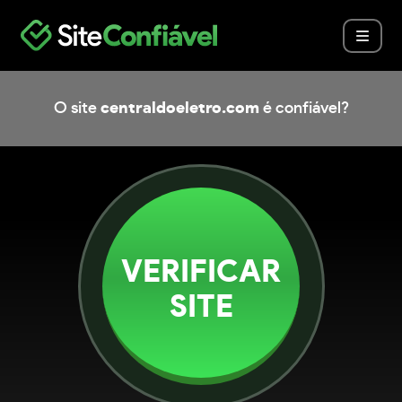
O site
centraldoeletro.com
é confiável?
VERIFICAR
SITE