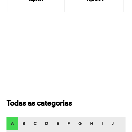
Todas as categorias
A
B
C
D
E
F
G
H
I
J