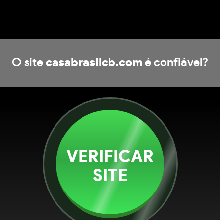
O site
casabrasilcb.com
é confiável?
VERIFICAR
SITE