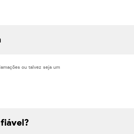
m
lamações ou talvez seja um
fiável?