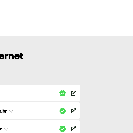
ternet
.br
r