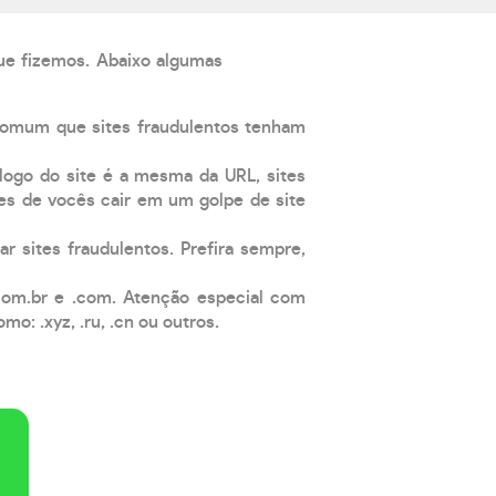
que fizemos. Abaixo algumas
comum que sites fraudulentos tenham
 logo do site é a mesma da URL, sites
es de vocês cair em um golpe de site
ar sites fraudulentos. Prefira sempre,
com.br e .com. Atenção especial com
: .xyz, .ru, .cn ou outros.