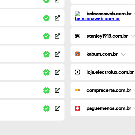
belezanaweb.com.br
stanley1913.com.br
kabum.com.br
loja.electrolux.com.br
compracerta.com.br
paguemenos.com.br