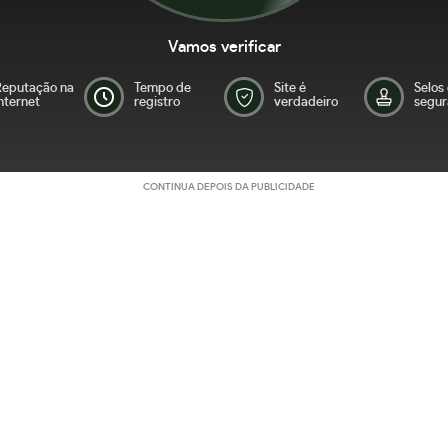
Vamos verificar
Reputação na
Tempo de
Site é
Selos
nternet
registro
verdadeiro
segur
CONTINUA DEPOIS DA PUBLICIDADE