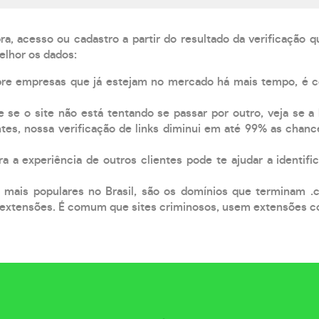
, acesso ou cadastro a partir do resultado da verificação 
elhor os dados:
pre empresas que já estejam no mercado há mais tempo, é 
e se o site não está tentando se passar por outro, veja se a
tes, nossa verificação de links diminui em até 99% as chanc
a a experiência de outros clientes pode te ajudar a identific
 mais populares no Brasil, são os domínios que terminam .
xtensões. É comum que sites criminosos, usem extensões como