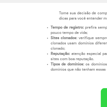
Tome sua decisão de compra
dicas para você entender m
Tempo de registro:
prefira sem
pouco tempo de vida;
Sites clonados:
verifique sempr
clonados usam domínios diferen
clonado;
Reputação:
atenção especial par
sites com boa reputação.
Tipos de domínios:
os domínios
domínios que não tenham essas e