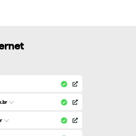
ternet
.br
r