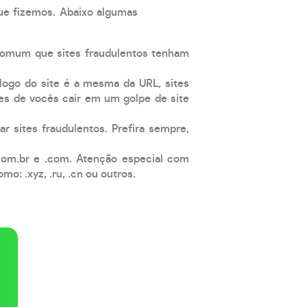
que fizemos. Abaixo algumas
comum que sites fraudulentos tenham
 logo do site é a mesma da URL, sites
es de vocês cair em um golpe de site
ar sites fraudulentos. Prefira sempre,
com.br e .com. Atenção especial com
: .xyz, .ru, .cn ou outros.