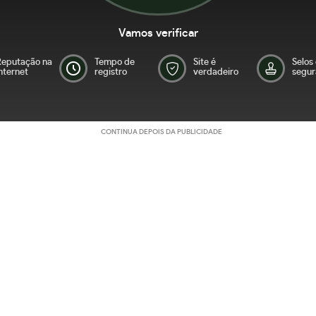
Vamos verificar
Reputação na
Tempo de
Site é
Selos
nternet
registro
verdadeiro
segur
CONTINUA DEPOIS DA PUBLICIDADE