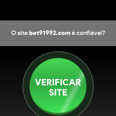
O site
bet91992.com
é confiável?
VERIFICAR
SITE