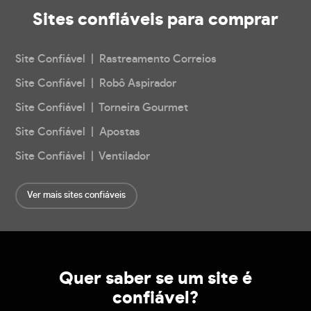
Sites confiáveis
para comprar
Site Confiável | Rastreamento Correios
Site Confiável | Robô Aspirador
Site Confiável | Torneira Gourmet
Site Confiável | Apostas
Site Confiável | Ventilador
Ver mais sites confiáveis
Quer saber se um site é
confiável?