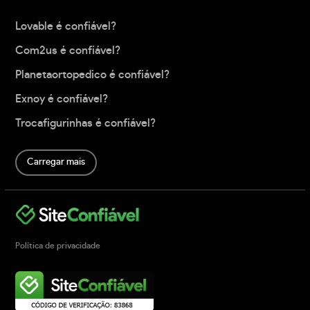
Lovable é confiável?
Com2us é confiável?
Planetaortopedico é confiável?
Exnoy é confiável?
Trocafigurinhas é confiável?
Carregar mais
Política de privacidade