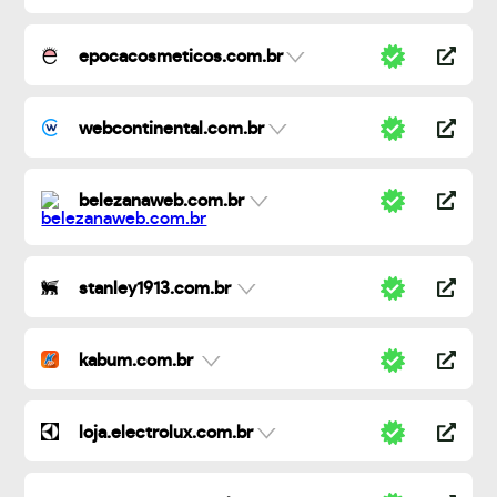
epocacosmeticos.com.br
webcontinental.com.br
belezanaweb.com.br
stanley1913.com.br
kabum.com.br
loja.electrolux.com.br