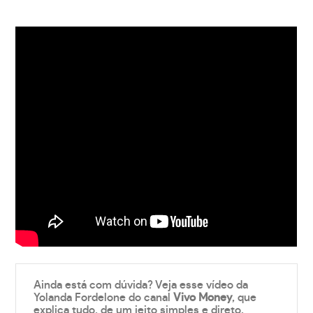
Ainda está com dúvida? Veja esse vídeo da
Yolanda Fordelone do canal
Vivo Money
, que
explica tudo, de um jeito simples e direto.