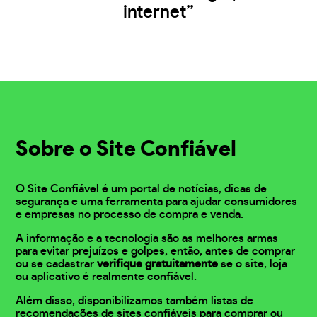
internet”
Sobre o Site Confiável
O Site Confiável é um portal de notícias, dicas de
segurança e uma ferramenta para ajudar consumidores
e empresas no processo de compra e venda.
A informação e a tecnologia são as melhores armas
para evitar prejuízos e golpes, então, antes de comprar
ou se cadastrar
verifique gratuitamente
se o site, loja
ou aplicativo é realmente confiável.
Além disso, disponibilizamos também listas de
recomendações de sites confiáveis para comprar ou