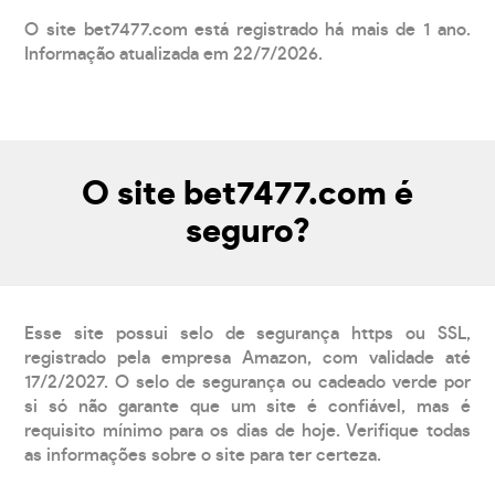
O site bet7477.com está registrado há mais de 1 ano.
Informação atualizada em 22/7/2026.
O site bet7477.com é
seguro?
Esse site possui selo de segurança https ou SSL,
registrado pela empresa Amazon, com validade até
17/2/2027. O selo de segurança ou cadeado verde por
si só não garante que um site é confiável, mas é
requisito mínimo para os dias de hoje. Verifique todas
as informações sobre o site para ter certeza.