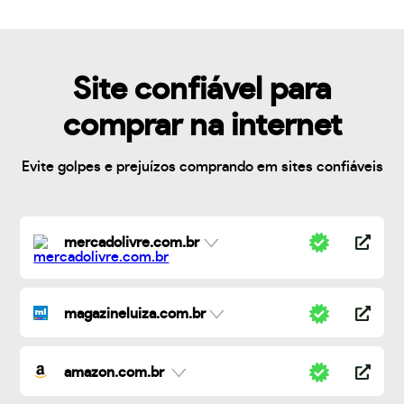
Site confiável para
comprar na internet
Evite golpes e prejuízos comprando em sites confiáveis
mercadolivre.com.br
magazineluiza.com.br
amazon.com.br