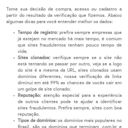
Tome sua decisão de compra, acesso ou cadastro a
partir do resultado da verificação que fizemos. Abaixo
algumas dicas para você entender melhor os dados:
Tempo de registro:
prefira sempre empresas que
já estejam no mercado há mais tempo, é comum
que sites fraudulentos tenham pouco tempo de
vida;
Sites clonados:
verifique sempre se o site não
está tentando se passar por outro, veja se a logo
do site é a mesma da URL, sites clonados usam
domínios diferentes, nossa verificação de links
diminui em até 99% as chances de vocês cair em
um golpe de site clonado;
Reputação:
atenção especial para a experiência
de outros clientes pode te ajudar a identificar
sites fraudulentos. Prefira sempre, sites com boa
reputação.
Tipos de domínios:
os domínios mais populares no
Brasil, são os domínios que terminam .com.br e