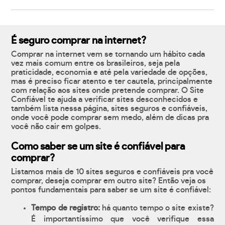
É seguro comprar na internet?
Comprar na internet vem se tornando um hábito cada
vez mais comum entre os brasileiros, seja pela
praticidade, economia e até pela variedade de opções,
mas é preciso ficar atento e ter cautela, principalmente
com relação aos sites onde pretende comprar. O Site
Confiável te ajuda a verificar sites desconhecidos e
também lista nessa página, sites seguros e confiáveis,
onde você pode comprar sem medo, além de dicas pra
você não cair em golpes.
Como saber se um site é confiável para
comprar?
Listamos mais de 10 sites seguros e confiáveis pra você
comprar, deseja comprar em outro site? Então veja os
pontos fundamentais para saber se um site é confiável:
Tempo de registro:
há quanto tempo o site existe?
É importantíssimo que você verifique essa