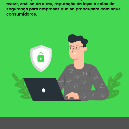
evitar, análise de sites, reputação de lojas e selos de
segurança para empresas que se preocupam com seus
consumidores.