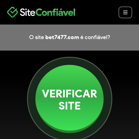
O site
bet7477.com
é confiável?
VERIFICAR
SITE