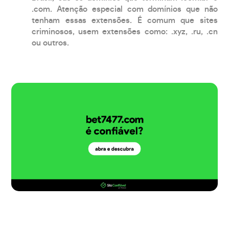
.com. Atenção especial com domínios que não
tenham essas extensões. É comum que sites
criminosos, usem extensões como: .xyz, .ru, .cn
ou outros.