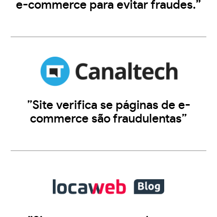
e-commerce para evitar fraudes.”
”Site verifica se páginas de e-
commerce são fraudulentas”