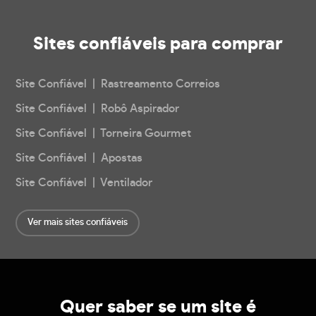
Sites confiáveis
para comprar
Site Confiável | Rastreamento Correios
Site Confiável | Robô Aspirador
Site Confiável | Torneira Gourmet
Site Confiável | Apostas
Site Confiável | Ventilador
Ver mais sites confiáveis
Quer saber se um site é