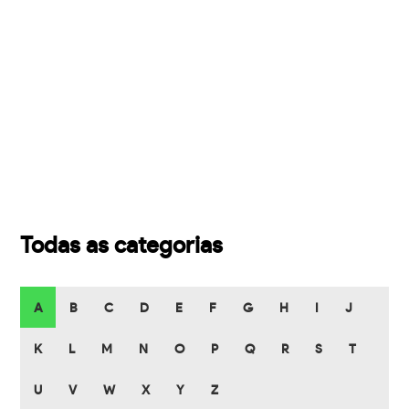
Todas as categorias
A
B
C
D
E
F
G
H
I
J
K
L
M
N
O
P
Q
R
S
T
U
V
W
X
Y
Z