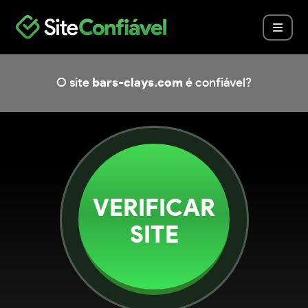
O site
bars-clays.com
é confiável?
VERIFICAR
SITE