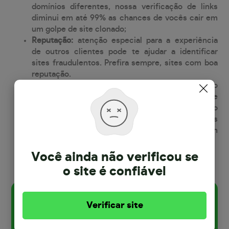
domínios diferentes, nossa verificação de links
diminui em até 99% as chances de vocês cair em
um golpe de site clonado;
Reputação:
atenção especial para a experiência
de outros clientes pode te ajudar a identificar
sites fraudulentos. Prefira sempre, sites com boa
reputação.
Tipos de domínios:
os domínios mais populares no
Brasil, são os domínios que terminam .com.br e
.com. Atenção especial com domínios que não
tenham essas extensões. É comum que sites
criminosos, usem extensões como: .xyz, .ru, .cn
ou outros.
Você ainda não verificou se
o site
é confiável
Verificar site