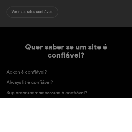
Ver mais sites confiáveis
Quer saber se um site é
confiável?
Ackon é confiável?
Alwaysfit é confiável?
Suplementosmaisbaratos é confiável?
Shopify é confiável?
Indoleads é confiável?
Carregar mais