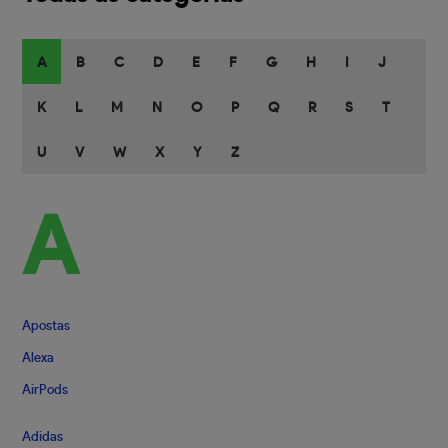
A
B
C
D
E
F
G
H
I
J
K
L
M
N
O
P
Q
R
S
T
U
V
W
X
Y
Z
A
Apostas
Alexa
AirPods
Adidas