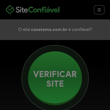
O site
casatema.com.br
é confiável?
VERIFICAR
SITE