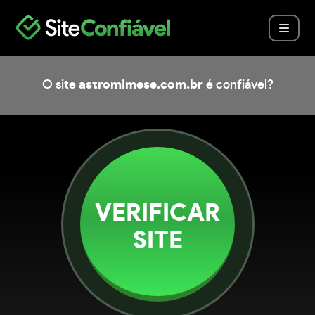
O site
astromimese.com.br
é confiável?
VERIFICAR
SITE