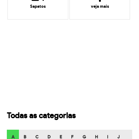
Sapatos
veja mais
Todas as categorias
A
B
C
D
E
F
G
H
I
J