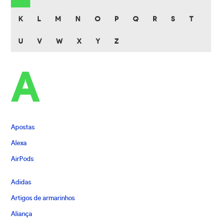
K
L
M
N
O
P
Q
R
S
T
U
V
W
X
Y
Z
A
Apostas
Alexa
AirPods
Adidas
Artigos de armarinhos
Aliança