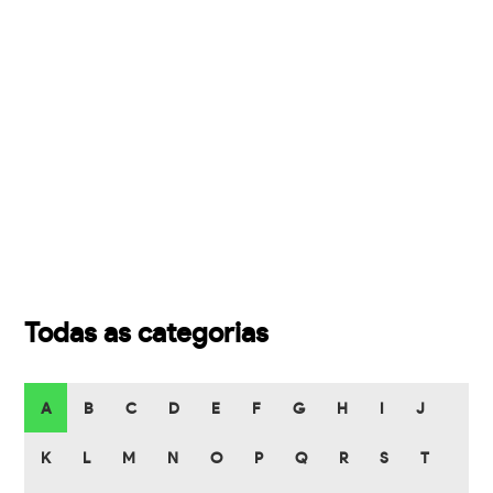
Todas as categorias
A
B
C
D
E
F
G
H
I
J
K
L
M
N
O
P
Q
R
S
T