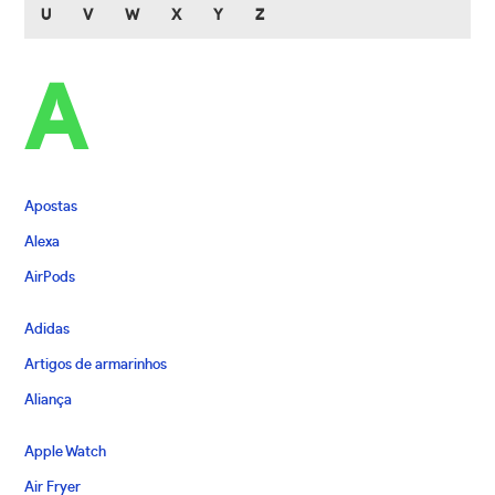
U
V
W
X
Y
Z
A
Apostas
Alexa
AirPods
Adidas
Artigos de armarinhos
Aliança
Apple Watch
Air Fryer