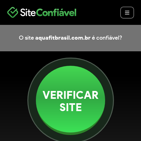
O site
aquafitbrasil.com.br
é confiável?
VERIFICAR
SITE