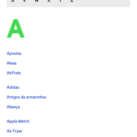
U
V
W
X
Y
Z
A
Apostas
Alexa
AirPods
Adidas
Artigos de armarinhos
Aliança
Apple Watch
Air Fryer