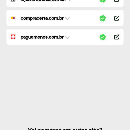
compracerta.com.br
paguemenos.com.br