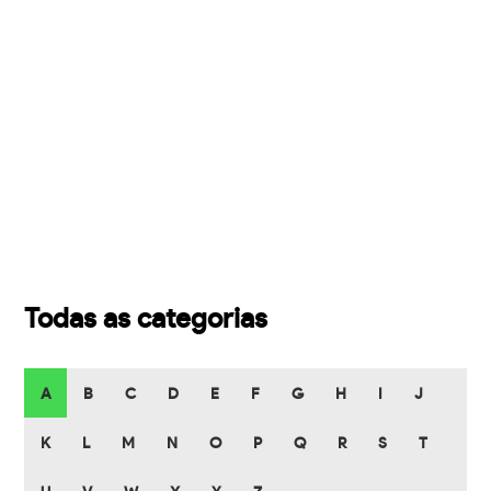
Todas as categorias
A
B
C
D
E
F
G
H
I
J
K
L
M
N
O
P
Q
R
S
T