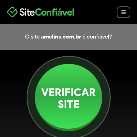
O site
amelins.com.br
é confiável?
VERIFICAR
SITE