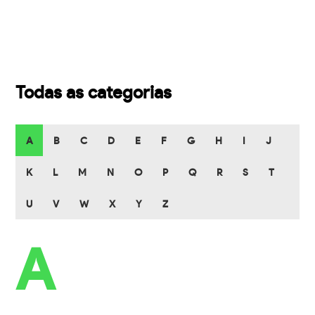
Todas as categorias
A
B
C
D
E
F
G
H
I
J
K
L
M
N
O
P
Q
R
S
T
U
V
W
X
Y
Z
A