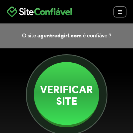
O site
agentredgirl.com
é confiável?
VERIFICAR
SITE