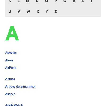
K
L
M
N
O
P
Q
R
S
T
U
V
W
X
Y
Z
A
Apostas
Alexa
AirPods
Adidas
Artigos de armarinhos
Aliança
Apple Watch