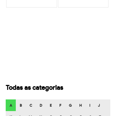
Todas as categorias
A
B
C
D
E
F
G
H
I
J