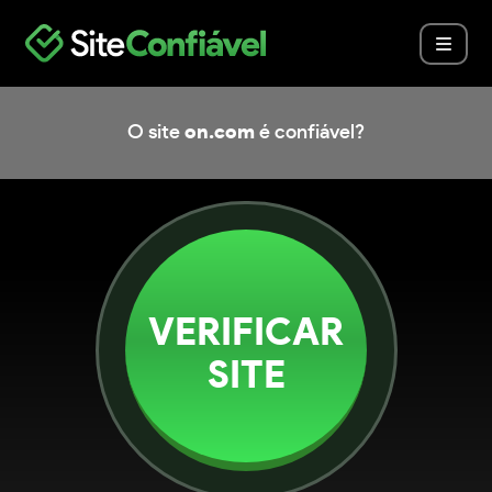
O site
on.com
é confiável?
VERIFICAR
SITE