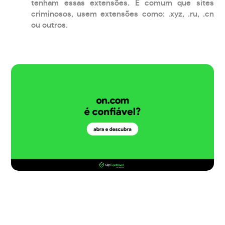
tenham essas extensões. É comum que sites
criminosos, usem extensões como: .xyz, .ru, .cn
ou outros.