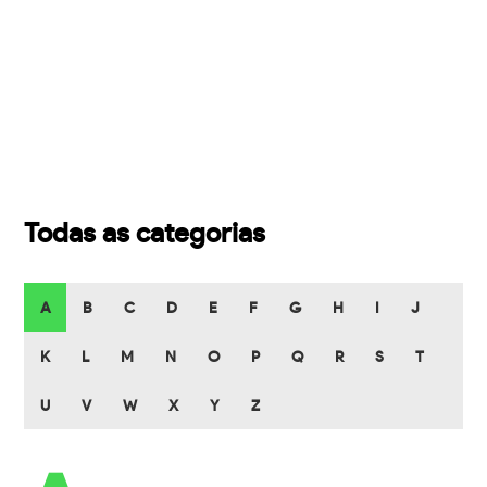
Todas as categorias
A
B
C
D
E
F
G
H
I
J
K
L
M
N
O
P
Q
R
S
T
U
V
W
X
Y
Z