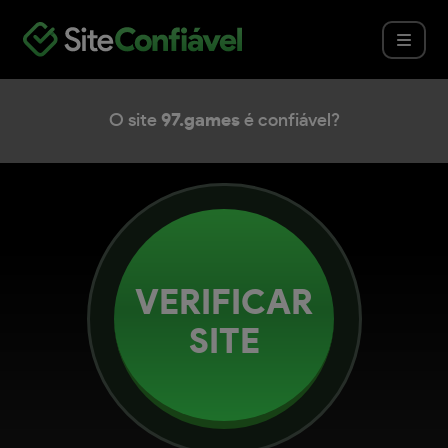
O site
97.games
é confiável?
VERIFICAR
SITE