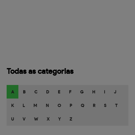
Todas as categorias
A
B
C
D
E
F
G
H
I
J
K
L
M
N
O
P
Q
R
S
T
U
V
W
X
Y
Z