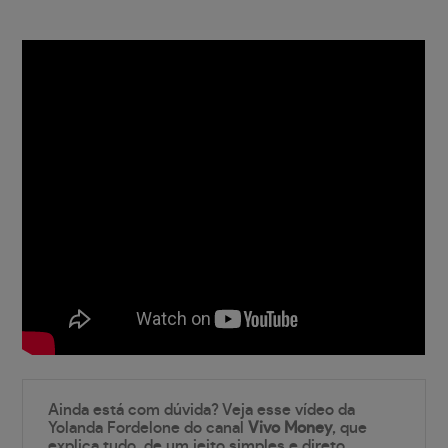
Ainda está com dúvida? Veja esse vídeo da
Yolanda Fordelone do canal
Vivo Money
, que
explica tudo, de um jeito simples e direto.